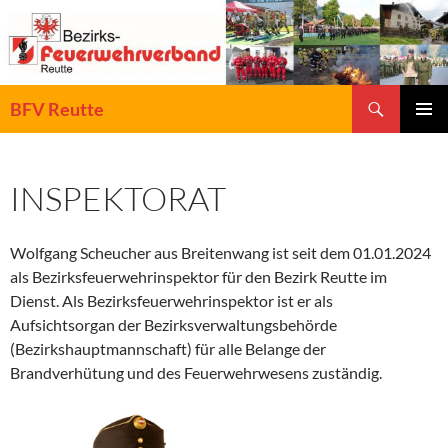
Zum
Inhalt
springen
Suchen
BFV Reutte
PRIMÄR
MENÜ
INSPEKTORAT
Wolfgang Scheucher aus Breitenwang ist seit dem 01.01.2024
als Bezirksfeuerwehrinspektor für den Bezirk Reutte im
Dienst. Als Bezirksfeuerwehrinspektor ist er als
Aufsichtsorgan der Bezirksverwaltungsbehörde
(Bezirkshauptmannschaft) für alle Belange der
Brandverhütung und des Feuerwehrwesens zuständig.