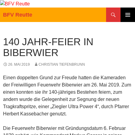
Zum
Inhalt
Suchen
BFV Reutte
springen
PRIMÄR
MENÜ
140 JAHR-FEIER IN
BIBERWIER
26. MAI 2019
CHRISTIAN TIEFENBRUNN
Einen doppelten Grund zur Freude hatten die Kameraden
der Freiwilligen Feuerwehr Biberwier am 26. Mai 2019. Zum
einen konnten sie ihr 140-jähriges Bestehen feiern, zum
andern wurde die Gelegenheit zur Segnung der neuen
Tragkraftspritze, einer „Ziegler Ultra Power 4“, durch Pfarrer
Herbert Kassebacher genutzt.
Die Feuerwehr Biberwier mit Gründungsdatum 6. Februar