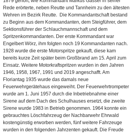
1879 gehört, wie Kommandant Markus Gasser in seiner
Rede erörterte, neben Reutte und Tannheim zu den ältesten
Wehren im Bezirk Reutte. Die Kommandantschaft bestand
zu Beginn aus dem Kommandanten, dem Steigführer, dem
Sektionsführer der Schlauchmannschaft und dem
Spritzenkommandanten. Der erste Kommandant war
Engelbert Wörz, ihm folgten noch 19 Kommandanten nach.
1928 wurde die erste Motorspritze gekauft, diese kam
bereits kurze Zeit später beim Großbrand am 15. April zum
Einsatz. Weitere Motorkraftspritzen wurden in den Jahren
1946, 1958, 1967, 1991 und 2019 angeschafft. Am
Floriantag 1935 wurde das damals neue
Feuerwehrgerätehaus eingeweiht. Der Feuerwehrtrompeter
wurde am 1. Juni 1957 durch die Inbetriebnahme einer
Sirene auf dem Dach des Schulhauses ersetzt, die zweite
Sirene wurde 1983 in Betrieb genommen. 1964 konnte ein
gebrauchtes Löschfahrzeug der Nachbarwehr Ehrwald
kostengünstig erworben werden, fünf weitere Fahrzeuge
wurden in den folgenden Jahrzenten gekauft. Die Freude