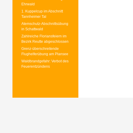
Ehrwald
1. Kuppelcup im Abschnitt
Tannheimer Tal
Atemschutz-Abschnittsübung
in Schattwald
Zahlreiche Floriansfeiern im
Bezirk Reutte abgeschlossen
Grenz-überschreitende
Flughelferübung am Plansee
Waldbrandgefahr: Verbot des
Feuerentzündens