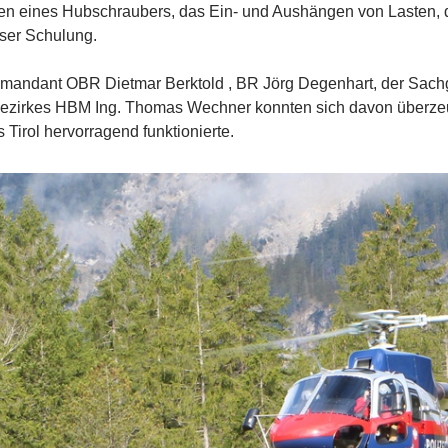
en eines Hubschraubers, das Ein- und Aushängen von Lasten, d
eser Schulung.
andant OBR Dietmar Berktold , BR Jörg Degenhart, der Sachge
Bezirkes HBM Ing. Thomas Wechner konnten sich davon überze
irol hervorragend funktionierte.