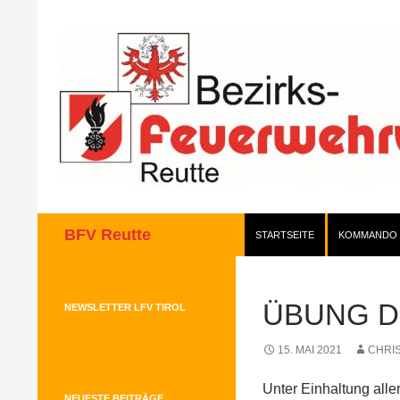
Zum
Inhalt
springen
Suchen
BFV Reutte
STARTSEITE
KOMMANDO
ÜBUNG D
NEWSLETTER LFV TIROL
15. MAI 2021
CHRI
Unter Einhaltung all
NEUESTE BEITRÄGE