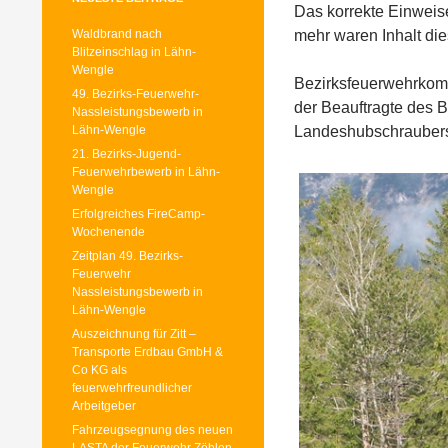
Das korrekte Einweis
Waldbrand nach
mehr waren Inhalt di
Blitzeinschlag in Lähn-
Wengle
Bezirksfeuerwehrkomm
49. Bezirks-Feuerwehr-
der Beauftragte des 
Nassleistungsbewerb in
Lähn-Wengle
Landeshubschraubers T
21. Bezirks-Jugend-
Feuerwehrbewerb in Lähn-
Wengle
Erfolgreiches FireCamp-
Wochenende
Zeitplan 49. Bezirks-
Feuerwehr
Nassleistungsbewerb in
Lähn-Wengle
Auszeichnung für Zitt –
Transporte Erdbau GmbH &
Co KG als
feuerwehrfreundlicher
Arbeitgeber
Fahrzeugsegnung des neuen