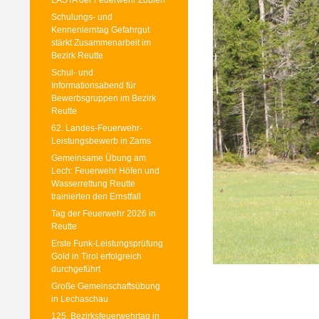
LASTA der Feuerwehr Zöblen
Schulungs- und
Kennenlerntag Gefahrgut
stärkt Zusammenarbeit im
Bezirk Reutte
Schul- und
Informationsabend für
Bewerbsgruppen im Bezirk
Reutte
62. Landes-Feuerwehr-
Leistungsbewerb in Zams
Gemeinsame Übung am
Lech: Feuerwehr Höfen und
Wasserrettung Reutte
trainierten den Ernstfall
Tag der Feuerwehr 2026 in
Reutte
Erste Funk-Leistungsprüfung
Gold in Tirol erfolgreich
durchgeführt
Große Gemeinschaftsübung
in Lechaschau
125. Bezirksfeuerwehrtag in