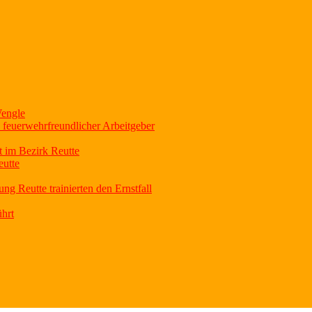
Wengle
feuerwehrfreundlicher Arbeitgeber
 im Bezirk Reutte
eutte
 Reutte trainierten den Ernstfall
ührt