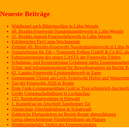
uden
recept
Neueste Beiträge
i
håndkøb
i
Waldbrand nach Blitzeinschlag in Lähn-Wengle
Danmark?
49. Bezirks-Feuerwehr-Nassleistungsbewerb in Lähn-Wengle
Vores
21. Bezirks-Jugend-Feuerwehrbewerb in Lähn-Wengle
onlineapotek
Erfolgreiches FireCamp-Wochenende
tilbyder
Zeitplan 49. Bezirks-Feuerwehr Nassleistungsbewerb in Lähn-
Ivermectine
Auszeichnung für Zitt – Transporte Erdbau GmbH & Co KG als 
piller
Fahrzeugsegnung des neuen LASTA der Feuerwehr Zöblen
i
Schulungs- und Kennenlerntag Gefahrgut stärkt Zusammenarbeit
dosering
Schul- und Informationsabend für Bewerbsgruppen im Bezirk R
3
62. Landes-Feuerwehr-Leistungsbewerb in Zams
mg,
Gemeinsame Übung am Lech: Feuerwehr Höfen und Wasserrettung
6
Tag der Feuerwehr 2026 in Reutte
mg,
Erste Funk-Leistungsprüfung Gold in Tirol erfolgreich durchgef
12
Große Gemeinschaftsübung in Lechaschau
mg.
125. Bezirksfeuerwehrtag in Ehrwald
1. Kuppelcup im Abschnitt Tannheimer Tal
Atemschutz-Abschnittsübung in Schattwald
Zahlreiche Floriansfeiern im Bezirk Reutte abgeschlossen
Grenz-überschreitende Flughelferübung am Plansee
Waldbrandgefahr: Verbot des Feuerentzündens