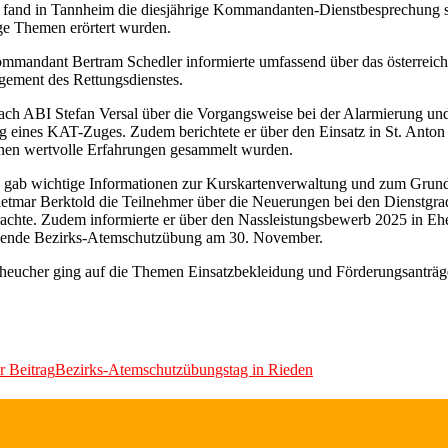
and in Tannheim die diesjährige Kommandanten-Dienstbesprechung sta
ge Themen erörtert wurden.
ommandant Bertram Schedler informierte umfassend über das österreich
ement des Rettungsdienstes.
ach ABI Stefan Versal über die Vorgangsweise bei der Alarmierung un
 eines KAT-Zuges. Zudem berichtete er über den Einsatz in St. Anton
enen wertvolle Erfahrungen gesammelt wurden.
 gab wichtige Informationen zur Kurskartenverwaltung und zum Grund
mar Berktold die Teilnehmer über die Neuerungen bei den Dienstgra
rachte. Zudem informierte er über den Nassleistungsbewerb 2025 in Eh
ehende Bezirks-Atemschutzübung am 30. November.
eucher ging auf die Themen Einsatzbekleidung und Förderungsanträge
r Beitrag
Bezirks-Atemschutzübungstag in Rieden