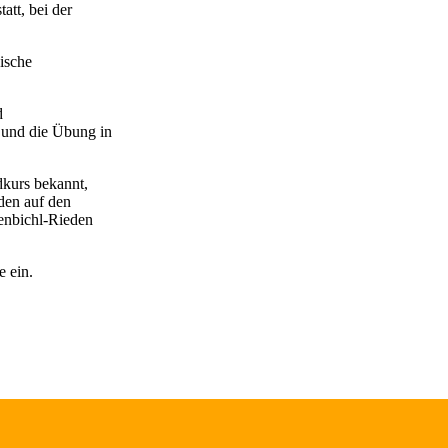
tt, bei der
ische
d
 und die Übung in
kurs bekannt,
den auf den
enbichl-Rieden
 ein.