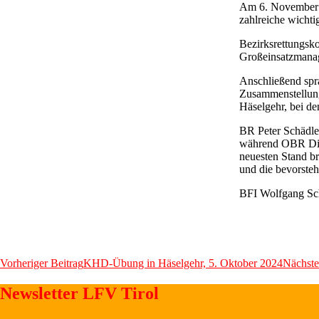
Am 6. November f
zahlreiche wichti
Bezirksrettungsk
Großeinsatzmanag
Anschließend spr
Zusammenstellung
Häselgehr, bei d
BR Peter Schädle
während OBR Diet
neuesten Stand b
und die bevorst
BFI Wolfgang Sch
Er
du
på
Beitragsnavigation
Vorheriger Beitrag
KHD-Übung in Häselgehr, 5. Oktober 2024
Nächste
udkig
efter
Newsletter LFV Tirol
at
købe
Ivermectin