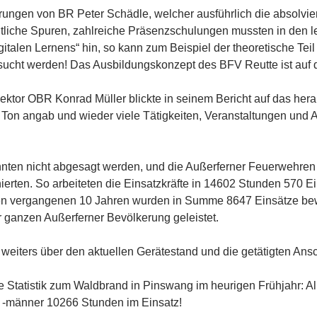
erungen von BR Peter Schädle, welcher ausführlich die absolvi
tliche Spuren, zahlreiche Präsenzschulungen mussten in den let
gitalen Lernens“ hin, so kann zum Beispiel der theoretische T
sucht werden! Das Ausbildungskonzept des BFV Reutte ist au
ktor OBR Konrad Müller blickte in seinem Bericht auf das herau
on angab und wieder viele Tätigkeiten, Veranstaltungen und
nnten nicht abgesagt werden, und die Außerferner Feuerwehren
erten. So arbeiteten die Einsatzkräfte in 14602 Stunden 570 Ei
en vergangenen 10 Jahren wurden in Summe 8647 Einsätze bewä
r ganzen Außerferner Bevölkerung geleistet.
e weiters über den aktuellen Gerätestand und die getätigten Ans
ie Statistik zum Waldbrand in Pinswang im heurigen Frühjahr: A
 -männer 10266 Stunden im Einsatz!