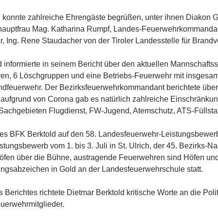
konnte zahlreiche Ehrengäste begrüßen, unter ihnen Diakon Ger
kshauptfrau Mag. Katharina Rumpf, Landes-Feuerwehrkommandan
er, Ing. Rene Staudacher von der Tiroler Landesstelle für Bran
informierte in seinem Bericht über den aktuellen Mannschaftss
ren, 6 Löschgruppen und eine Betriebs-Feuerwehr mit insgesamt
ndfeuerwehr. Der Bezirksfeuerwehrkommandant berichtete übe
aufgrund von Corona gab es natürlich zahlreiche Einschränkung
achgebieten Flugdienst, FW-Jugend, Atemschutz, ATS-Füllstatio
es BFK Berktold auf den 58. Landesfeuerwehr-Leistungsbewerb a
tungsbewerb vom 1. bis 3. Juli in St. Ulrich, der 45. Bezirks
n Höfen über die Bühne, austragende Feuerwehren sind Höfen un
ngsabzeichen in Gold an der Landesfeuerwehrschule statt.
Berichtes richtete Dietmar Berktold kritische Worte an die Po
uerwehrmitglieder.