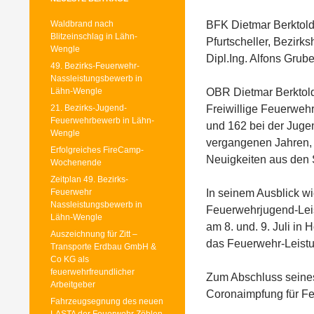
Waldbrand nach
BFK Dietmar Berktold 
Blitzeinschlag in Lähn-
Pfurtscheller, Bezir
Wengle
Dipl.Ing. Alfons Grub
49. Bezirks-Feuerwehr-
Nassleistungsbewerb in
Lähn-Wengle
OBR Dietmar Berktold 
21. Bezirks-Jugend-
Freiwillige Feuerweh
Feuerwehrbewerb in Lähn-
und 162 bei der Juge
Wengle
vergangenen Jahren, 
Erfolgreiches FireCamp-
Neuigkeiten aus den S
Wochenende
Zeitplan 49. Bezirks-
Feuerwehr
In seinem Ausblick wi
Nassleistungsbewerb in
Feuerwehrjugend-Leis
Lähn-Wengle
am 8. und. 9. Juli i
Auszeichnung für Zitt –
das Feuerwehr-Leistu
Transporte Erdbau GmbH &
Co KG als
feuerwehrfreundlicher
Zum Abschluss seines 
Arbeitgeber
Coronaimpfung für Fe
Fahrzeugsegnung des neuen