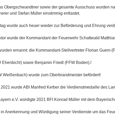
us Obergschwandtner sowie der gesamte Ausschuss wurden na
erer und Stefan Müller einstimmig entlastet.
tag wurde auch heuer wieder zur Beförderung und Ehrung verdi
or wurde der Kommandant der Feuerwehr Schattwald Matthias 
urden ernannt: die Kommandant-Stellvertreter Florian Guem 
W Ehenbichl) sowie Benjamin Friedl (FFW Boden).!
W Weißenbach) wurde zum Oberbrandmeister befördert!
021 wurde ABI Manfred Kerber die Verdienstmedaille des Land
yern e.V. würdigte 2021 BFI Konrad Müller mit dem Bayerisch
 in Anerkennung und Würdigung seiner Verdienste um das Feu