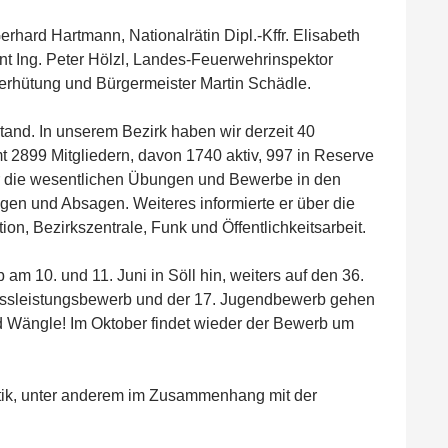
hard Hartmann, Nationalrätin Dipl.-Kffr. Elisabeth
t Ing. Peter Hölzl, Landes-Feuerwehrinspektor
dverhütung und Bürgermeister Martin Schädle.
tand. In unserem Bezirk haben wir derzeit 40
 2899 Mitgliedern, davon 1740 aktiv, 997 in Reserve
r die wesentlichen Übungen und Bewerbe in den
en und Absagen. Weiteres informierte er über die
n, Bezirkszentrale, Funk und Öffentlichkeitsarbeit.
m 10. und 11. Juni in Söll hin, weiters auf den 36.
-Nassleistungsbewerb und der 17. Jugendbewerb gehen
d Wängle! Im Oktober findet wieder der Bewerb um
litik, unter anderem im Zusammenhang mit der