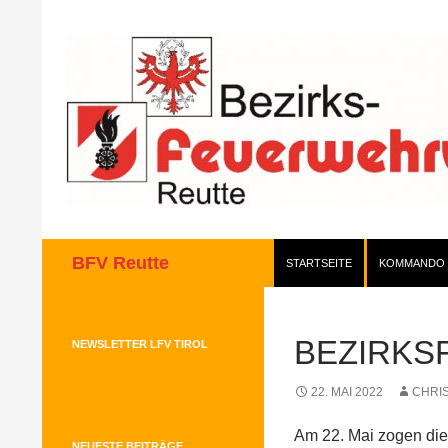
Zum
Inhalt
springen
Suchen
BFV Reutte
STARTSEITE
KOMMANDO
BEZIRKS
NEWSLETTER LFV TIROL
22. MAI 2022
CHRI
Am 22. Mai zogen die
NEUESTE BEITRÄGE