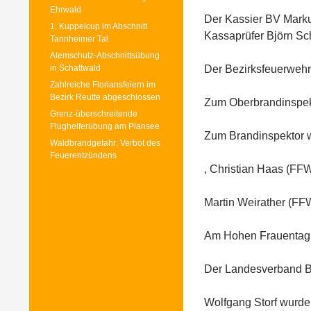
Ehrwald
Der Kassier BV Mark
1. Kuppelcup im Abschnitt
Kassaprüfer Björn Sch
Tannheimer Tal
Atemschutz-Abschnittsübung
in Schattwald
Der Bezirksfeuerwehr
Zahlreiche Floriansfeiern im
Bezirk Reutte abgeschlossen
Zum Oberbrandinspekt
Grenz-überschreitende
Flughelferübung am Plansee
Zum Brandinspektor w
Waldbrandgefahr: Verbot des
Feuerentzündens
T
, Christian Haas (FF
h
e
Martin Weirather (FF
a
g
Am Hohen Frauentag 2
i
t
Der Landesverband Ba
a
t
Wolfgang Storf wurde