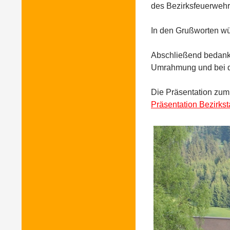
i
des Bezirksfeuerwehr
o
n
In den Grußworten wür
i
m
Abschließend bedankte
p
Umrahmung und bei de
l
i
Die Präsentation zum 
e
Präsentation Bezirks
s
a
s
u
c
h
p
r
o
f