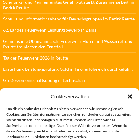
Schulungs- und Kennenlerntag Gefahrgut stärkt Zusammenarbeit im
Bezirk Reutte
Schul- und Informationsabend für Bewerbsgruppen im Bezirk Reutte
62. Landes-Feuerwehr-Leistungsbewerb in Zams
Gemeinsame Übung am Lech: Feuerwehr Höfen und Wasserrettung
Reutte trainierten den Ernstfall
Tag der Feuerwehr 2026 in Reutte
Erste Funk-Leistungsprüfung Gold in Tirol erfolgreich durchgeführt
Große Gemeinschaftsübung in Lechaschau
125. Bezirksfeuerwehrtag in Ehrwald
Cookies verwalten
1. Kuppelcup im Abschnitt Tannheimer Tal
Um dir ein optimales Erlebnis zu bieten, verwenden wir Technologien wie
Atemschutz-Abschnittsübung in Schattwald
Cookies, um Geräteinformationen zu speichern und/oder darauf zuzugreifen.
Wenn du diesen Technologien zustimmst, können wir Daten wie das
Zahlreiche Floriansfeiern im Bezirk Reutte abgeschlossen
Surfverhalten oder eindeutige IDs auf dieser Website verarbeiten. Wenn du
deine Zustimmung nicht erteilst oder zurückziehst, können bestimmte
Grenz-überschreitende Flughelferübung am Plansee
Merkmale und Funktionen beeinträchtigt werden.