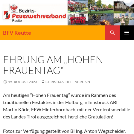
Zum
Inhalt
springen
Suchen
BFV Reutte
PRIMÄR
MENÜ
EHRUNG AM „HOHEN
FRAUENTAG“
15. AUGUST 2023
CHRISTIAN TIEFENBRUNN
Am heutigen “Hohen Frauentag” wurde im Rahmen des
traditionellen Festaktes in der Hofburg in Innsbruck ABI
Martin Kärle, FFW Hinterhornbach, mit der Verdientsmedaille
des Landes Tirol ausgezeichnet, herzliche Gratulation!
Fotos zur Verfügung gestellt von BI Ing. Anton Wegscheider,